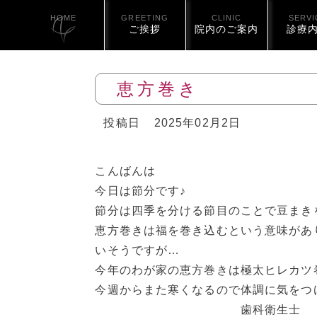
HOME
GREETING
CLINIC
SERVI
ご挨拶
院内のご案内
診療
恵方巻き
投稿日
2025年02月2日
こんばんは
今日は節分です♪
節分は四季を分ける節目のことで豆まき
恵方巻きは福を巻き込むという意味があ
いそうですが…
今年のわが家の恵方巻きは極太ヒレカツ
今週からまた寒くなるので体調に気をつ
歯科衛生士 