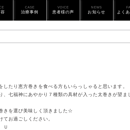
CE
CASE
VOICE
NEWS
F
内容
治療事例
患者様の声
お知らせ
よくあ
をしたり恵方巻きを食べる方もいらっしゃると思います。
り、七福神にあやかり７種類の具材が入った太巻きが望ま
巻きを選び美味しく頂きました☆
けてお過ごしください。
Ｕ