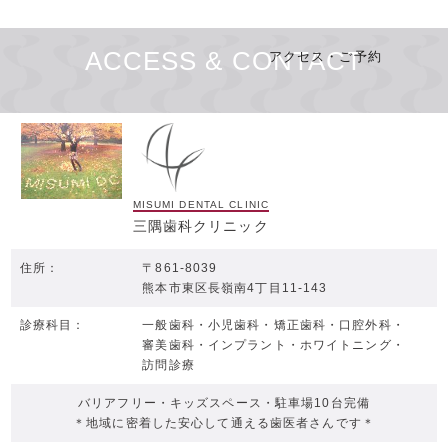
ACCESS & CONTACT
アクセス・ご予約
MISUMI DENTAL CLINIC
三隅歯科クリニック
住所：
〒861-8039
熊本市東区長嶺南4丁目11-143
診療科目：
一般歯科・
小児歯科・
矯正歯科・
口腔外科・
審美歯科・
インプラント・
ホワイトニング・
訪問診療
バリアフリー・
キッズスペース・
駐車場10台完備
＊地域に密着した安心して通える歯医者さんです＊